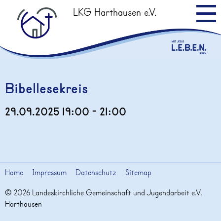
LKG Harthausen e.V.
Leitbild
Bibellesekreis
Kids/Teens
29.09.2025 19:00 - 21:00
Angebote
Veranstaltungen
Termine
Home
Impressum
Datenschutz
Sitemap
Altpapier
© 2026 Landeskirchliche Gemeinschaft und Jugendarbeit e.V.
Harthausen
Predigten